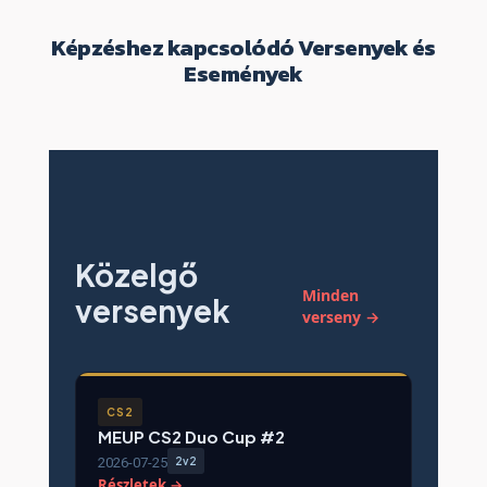
Képzéshez kapcsolódó Versenyek és
Események
Közelgő
Minden
versenyek
verseny →
CS2
MEUP CS2 Duo Cup #2
2026-07-25
2v2
Részletek →