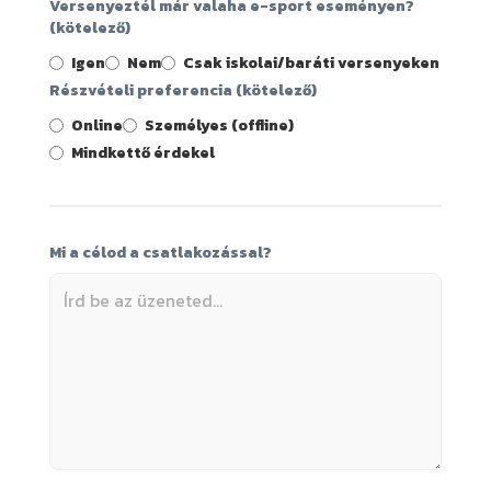
Versenyeztél már valaha e-sport eseményen?
(kötelező)
Igen
Nem
Csak iskolai/baráti versenyeken
Részvételi preferencia (kötelező)
Online
Személyes (offline)
Mindkettő érdekel
Mi a célod a csatlakozással?