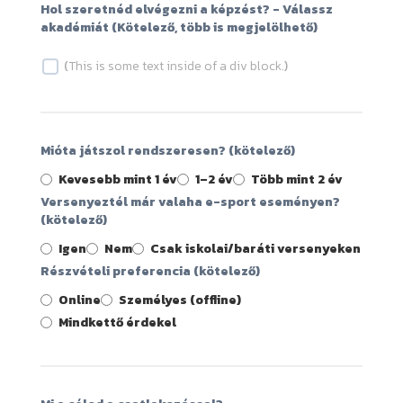
Hol szeretnéd elvégezni a képzést? - Válassz
akadémiát (Kötelező, több is megjelölhető)
(
This is some text inside of a div block.
)
Mióta játszol rendszeresen? (kötelező)
Kevesebb mint 1 év
1–2 év
Több mint 2 év
Versenyeztél már valaha e-sport eseményen?
(kötelező)
Igen
Nem
Csak iskolai/baráti versenyeken
Részvételi preferencia (kötelező)
Online
Személyes (offline)
Mindkettő érdekel