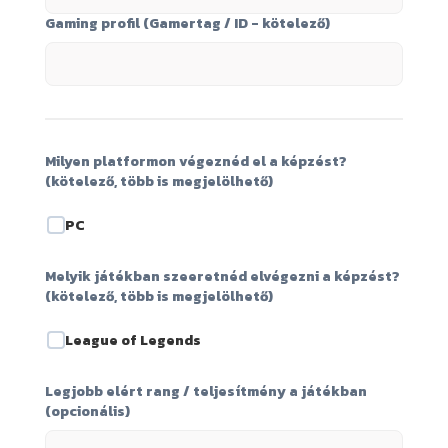
Gaming profil (Gamertag / ID - kötelező)
Milyen platformon végeznéd el a képzést?
(kötelező, több is megjelölhető)
PC
Melyik játékban szeeretnéd elvégezni a képzést?
(kötelező, több is megjelölhető)
League of Legends
Legjobb elért rang / teljesítmény a játékban
(opcionális)