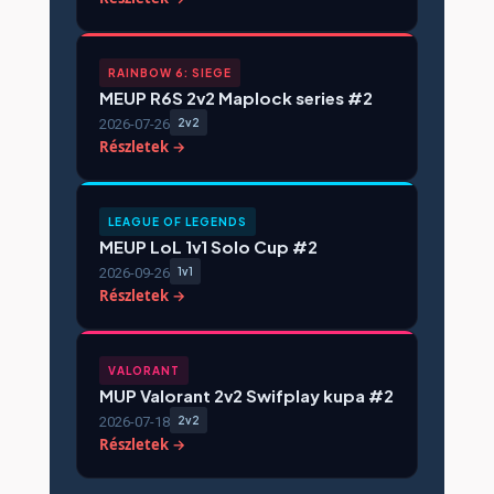
RAINBOW 6: SIEGE
MEUP R6S 2v2 Maplock series #2
2026-07-26
2v2
Részletek →
LEAGUE OF LEGENDS
MEUP LoL 1v1 Solo Cup #2
2026-09-26
1v1
Részletek →
VALORANT
MUP Valorant 2v2 Swifplay kupa #2
2026-07-18
2v2
Részletek →