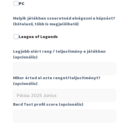
PC
Melyik játékban szeeretnéd elvégezni a képzést?
(kötelező, több is megjelölhető)
League of Legends
Legjobb elért rang / teljesítmény a játékban
(opcionális)
Mikor érted el ezta rangot/teljesítményt?
(opcionális)
Bard Test profil score (opcionális)