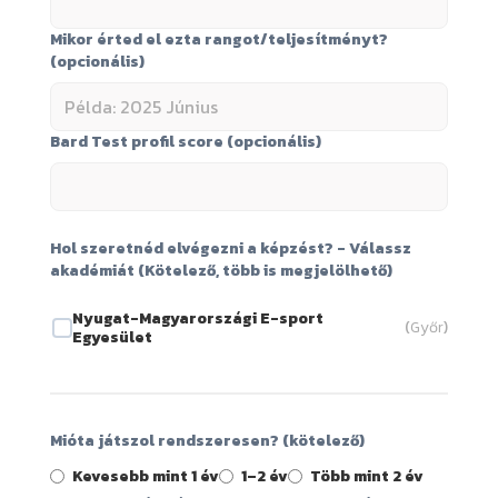
Mikor érted el ezta rangot/teljesítményt?
(opcionális)
Bard Test profil score (opcionális)
Hol szeretnéd elvégezni a képzést? - Válassz
akadémiát (Kötelező, több is megjelölhető)
Nyugat-Magyarországi E-sport
(
Győr
)
Egyesület
Mióta játszol rendszeresen? (kötelező)
Kevesebb mint 1 év
1–2 év
Több mint 2 év