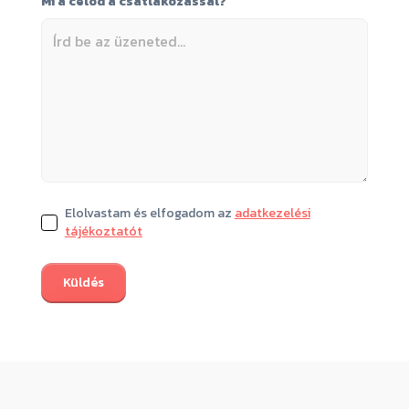
Mi a célod a csatlakozással?
Elolvastam és elfogadom az
adatkezelési
tájékoztatót