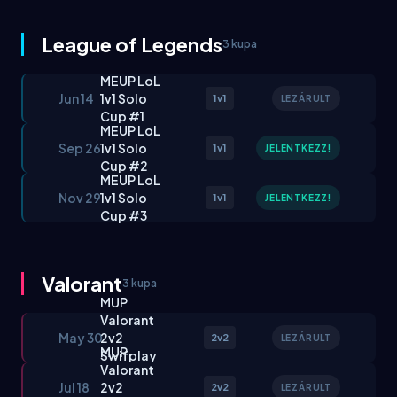
League of Legends
3 kupa
MEUP LoL
Jun 14
1v1 Solo
1v1
LEZÁRULT
Cup #1
MEUP LoL
Sep 26
1v1 Solo
1v1
JELENTKEZZ!
Cup #2
MEUP LoL
Nov 29
1v1 Solo
1v1
JELENTKEZZ!
Cup #3
Valorant
3 kupa
MUP
Valorant
May 30
2v2
2v2
LEZÁRULT
MUP
Swifplay
Valorant
kupa #1
Jul 18
2v2
2v2
LEZÁRULT