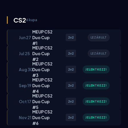
CS2
6 kupa
MEUP CS2
Jun 27
Duo Cup
2v2
LEZÁRULT
#1
MEUP CS2
Jul 25
Duo Cup
2v2
LEZÁRULT
#2
MEUP CS2
Aug 30
Duo Cup
2v2
JELENTKEZZ!
#3
MEUP CS2
Sep 19
Duo Cup
2v2
JELENTKEZZ!
#4
MEUP CS2
Oct 17
Duo Cup
2v2
JELENTKEZZ!
#5
MEUP CS2
Nov 21
Duo Cup
2v2
JELENTKEZZ!
#6