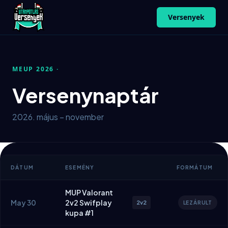
Versenyek
MEUP 2026
·
Versenynapt
á
r
2026. m
á
jus
–
november
D
Á
TUM
ESEM
É
NY
FORM
Á
TUM
MUP Valorant
May 30
2v2 Swifplay
2v2
LEZÁRULT
kupa #1