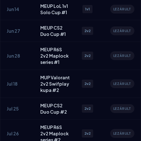
MEUP LoL 1v1
Jun 14
1v1
LEZÁRULT
Solo Cup #1
MEUP CS2
Jun 27
2v2
LEZÁRULT
Duo Cup #1
MEUP R6S
Jun 28
2v2 Maplock
2v2
LEZÁRULT
series #1
MUP Valorant
Jul 18
2v2 Swifplay
2v2
LEZÁRULT
kupa #2
MEUP CS2
Jul 25
2v2
LEZÁRULT
Duo Cup #2
MEUP R6S
Jul 26
2v2 Maplock
2v2
LEZÁRULT
series #2