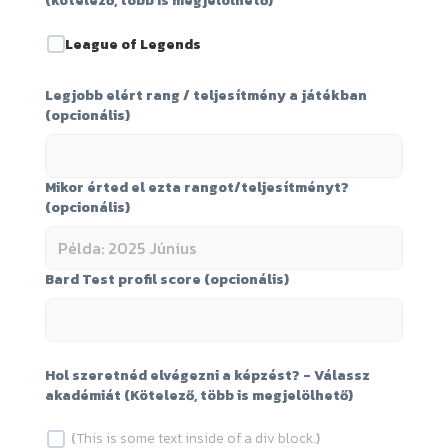
(kötelező, több is megjelölhető)
League of Legends
Legjobb elért rang / teljesítmény a játékban
(opcionális)
Mikor érted el ezta rangot/teljesítményt?
(opcionális)
Bard Test profil score (opcionális)
Hol szeretnéd elvégezni a képzést? - Válassz
akadémiát (Kötelező, több is megjelölhető)
(
This is some text inside of a div block.
)