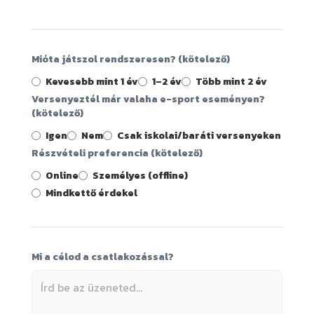
Mióta játszol rendszeresen? (kötelező)
Kevesebb mint 1 év
1–2 év
Több mint 2 év
Versenyeztél már valaha e-sport eseményen?
(kötelező)
Igen
Nem
Csak iskolai/baráti versenyeken
Részvételi preferencia (kötelező)
Online
Személyes (offline)
Mindkettő érdekel
Mi a célod a csatlakozással?