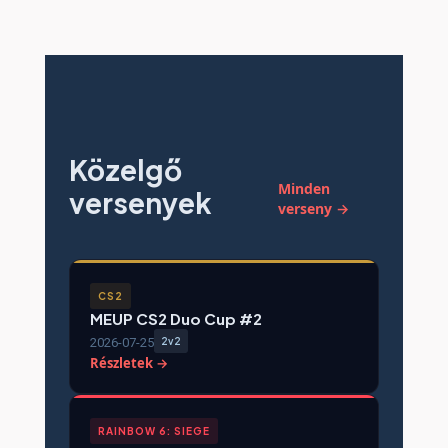
Közelgő
Minden
versenyek
verseny →
CS2
MEUP CS2 Duo Cup #2
2026-07-25
2v2
Részletek →
RAINBOW 6: SIEGE