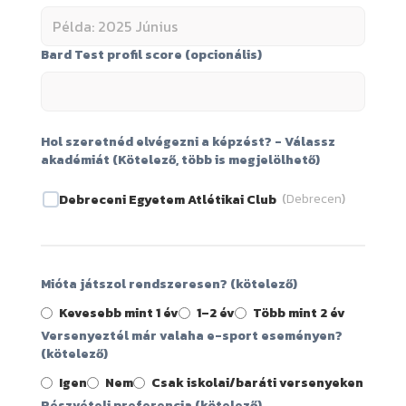
Bard Test profil score (opcionális)
Hol szeretnéd elvégezni a képzést? - Válassz
akadémiát (Kötelező, több is megjelölhető)
(
Debrecen
)
Debreceni Egyetem Atlétikai Club
Mióta játszol rendszeresen? (kötelező)
Kevesebb mint 1 év
1–2 év
Több mint 2 év
Versenyeztél már valaha e-sport eseményen?
(kötelező)
Igen
Nem
Csak iskolai/baráti versenyeken
Részvételi preferencia (kötelező)