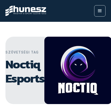
SZÖVETSÉGI TAG
Noctiq
Esports