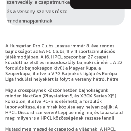
szenvedély, a csapatmunka
és a verseny szerves része
mindennapjainknak.
A Hungarian Pro Clubs League immár 8. éve rendez
bajnokságot az EA FC Clubs, 11 v 11 sportszimulációs
játékmodjában. A 16. HPCL szezonban 27 csapat
küzdött az első és másodosztály bajnoki címéért. A 22
fordulós bajnokságon kívül a Magyar Kupa, a
Szuperkupa, illetve a VPG Bajnokok ligája és Európa
Liga indulási helyekért is folyt a verseny hétről hétre!
Míg a crossplaynek köszönhetően bajnokságunk
minden NextGen (Playstation 5, és XBOX Series X|S)
konzolon, illetve PC-n is elérhető, a fordulók
lebonyolítása, és a hírek közlése egy helyen zajlik: A
HPCL Discord szerverén! Lépj be még ma, és tapasztald
meg, milyen is a HPCL közösségének részese lenni!
Mutasd meg magad és csapatod a világnak! A HPCL