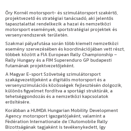
Őry Kornél motorsport- és szimulátorsport szakértő,
projektvezető és stratégiai tanácsadó, aki jelentős
tapasztalattal rendelkezik a hazai és nemzetközi
motorsport események, sportstratégiai projektek és
versenyrendszerek területén.
Szakmai pályafutása során több kiemelt nemzetközi
esemény szervezésében és koordinációjában vett részt,
többek között a FIA European Rally Championship –
Rally Hungary és a FIM Superenduro GP budapesti
futamának projektvezetőjeként.
A Magyar E-sport Szövetség szimulátorsport
szakágvezetőjeként a digitális motorsport és a
versenyszimulációs közösségek fejlesztésén dolgozik,
különös figyelmet fordítva a sportági struktúrák, a
tehetséggondozás és a nemzetközi kapcsolatok
erősítésére.
Korábban a HUMDA Hungarian Mobility Development
Agency motorsport igazgatójaként, valamint a
Fédération Internationale de l'Automobile Rally
Bizottságának tagjaként is tevékenykedett, így