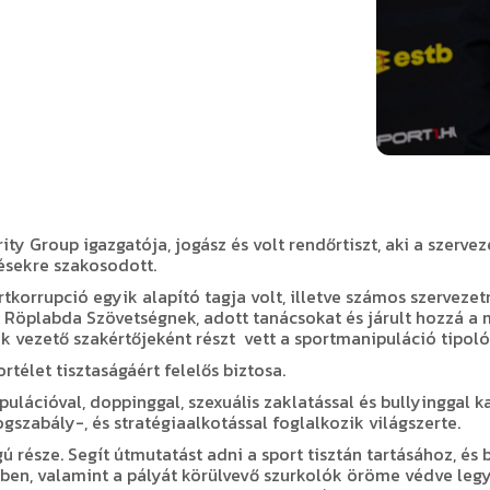
ity Group igazgatója, jogász és volt rendőrtiszt, aki a szerve
désekre szakosodott.
tkorrupció egyik alapító tagja volt, illetve számos szerveze
 Röplabda Szövetségnek, adott tanácsokat és járult hozzá a
vezető szakértőjeként részt vett a sportmanipuláció tipol
élet tisztaságáért felelős biztosa.
ulációval, doppinggal, szexuális zaklatással és bullyinggal k
szabály-, és stratégiaalkotással foglalkozik világszerte.
 része. Segít útmutatást adni a sport tisztán tartásához, és 
ben, valamint a pályát körülvevő szurkolók öröme védve legy