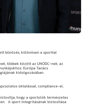
zett bűnözés, különösen a sporttal
tnek, többek között az UNODC-nek, az
 munkájukhoz. Európa Tanács
ógiájának kidolgozásában.
apcsolatos oktatással, compliance-el,
biztosítja, hogy a sportolók természetes
en. A sport integritásának biztosítása