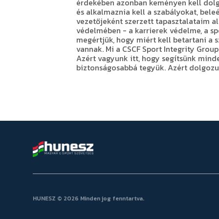
érdekében azonban keményen kell dolgoz
és alkalmaznia kell a szabályokat, bel
vezetőjeként szerzett tapasztalataim al
védelmében - a karrierek védelme, a sp
megértjük, hogy miért kell betartani a s
vannak. Mi a CSCF Sport Integrity Grou
Azért vagyunk itt, hogy segítsünk minde
biztonságosabbá tegyük. Azért dolgozun
HUNESZ © 2026 Minden jog fenntartva.