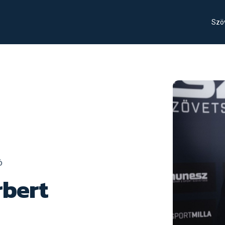
Szö
Ó
rbert