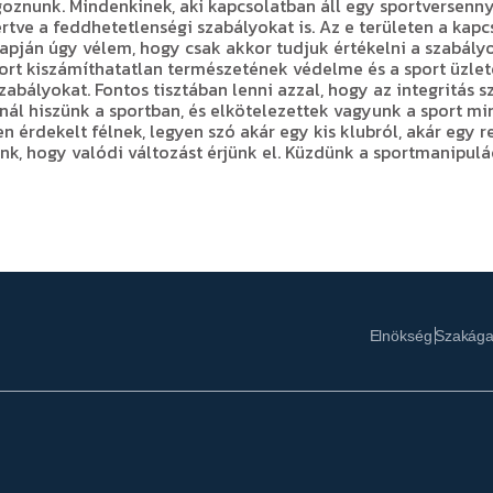
nunk. Mindenkinek, aki kapcsolatban áll egy sportversennyel
eértve a feddhetetlenségi szabályokat is. Az e területen a k
apján úgy vélem, hogy csak akkor tudjuk értékelni a szabály
ort kiszámíthatatlan természetének védelme és a sport üzle
zabályokat. Fontos tisztában lenni azzal, hogy az integritás 
pnál hiszünk a sportban, és elkötelezettek vagyunk a sport 
n érdekelt félnek, legyen szó akár egy kis klubról, akár egy 
k, hogy valódi változást érjünk el. Küzdünk a sportmanipulác
Elnökség
Szakág