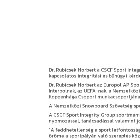
Dr. Rubicsek Norbert a CSCF Sport Integr
kapcsolatos integritási és bűnügyi kér
Dr. Rubicsek Norbert az Europol AP Spor
Interpolnak, az UEFA-nak, a Nemzetközi
Koppenhága Csoport munkacsoportjának 
A Nemzetközi Snowboard Szövetség sport
A CSCF Sport Integrity Group sportmanip
nyomozással, tanácsadással valamint jog
"A feddhetetlenség a sport létfontosságú
öröme a sportpályán való szereplés köz