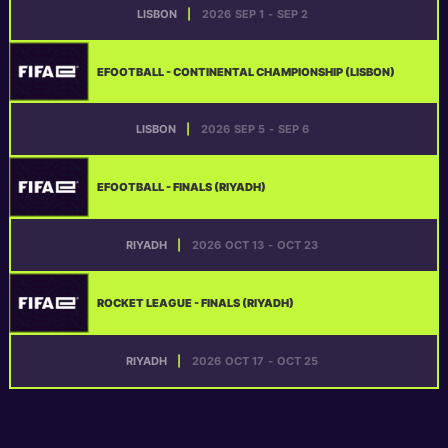
LISBON
|
2026
SEP 1
-
SEP 2
EFOOTBALL - CONTINENTAL CHAMPIONSHIP (LISBON)
LISBON
|
2026
SEP 5
-
SEP 6
EFOOTBALL - FINALS (RIYADH)
RIYADH
|
2026
OCT 13
-
OCT 23
ROCKET LEAGUE - FINALS (RIYADH)
RIYADH
|
2026
OCT 17
-
OCT 25