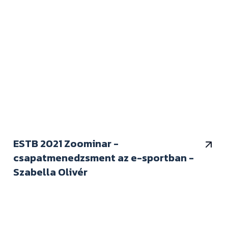
ESTB 2021 Zoominar -
csapatmenedzsment az e-sportban -
Szabella Olivér