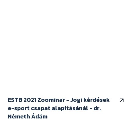
ESTB 2021 Zoominar - Jogi kérdések
e-sport csapat alapításánál - dr.
Németh Ádám