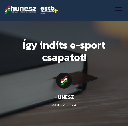
Így indíts e-sport
csapatot!
HUNESZ
Aug 27, 2024