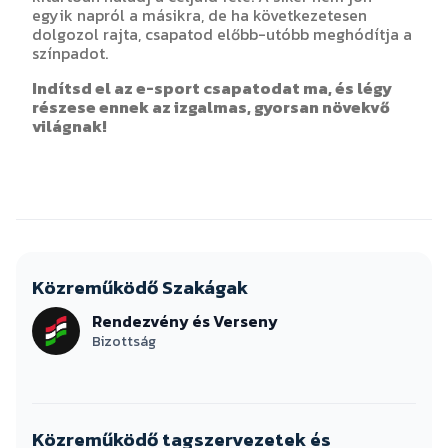
egyik napról a másikra, de ha következetesen
dolgozol rajta, csapatod előbb-utóbb meghódítja a
színpadot.
Indítsd el az e-sport csapatodat ma, és légy
részese ennek az izgalmas, gyorsan növekvő
világnak!
Közreműködő Szakágak
Rendezvény és Verseny
Bizottság
Közreműködő tagszervezetek és