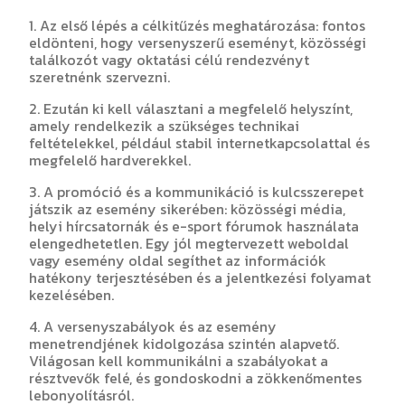
1. Az első lépés a célkitűzés meghatározása: fontos
eldönteni, hogy versenyszerű eseményt, közösségi
találkozót vagy oktatási célú rendezvényt
szeretnénk szervezni.
2. Ezután ki kell választani a megfelelő helyszínt,
amely rendelkezik a szükséges technikai
feltételekkel, például stabil internetkapcsolattal és
megfelelő hardverekkel.
3. A promóció és a kommunikáció is kulcsszerepet
játszik az esemény sikerében: közösségi média,
helyi hírcsatornák és e-sport fórumok használata
elengedhetetlen. Egy jól megtervezett weboldal
vagy esemény oldal segíthet az információk
hatékony terjesztésében és a jelentkezési folyamat
kezelésében.
4. A versenyszabályok és az esemény
menetrendjének kidolgozása szintén alapvető.
Világosan kell kommunikálni a szabályokat a
résztvevők felé, és gondoskodni a zökkenőmentes
lebonyolításról.