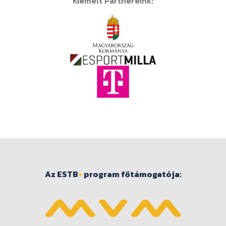
Kiemelt Partnereink:
Az ESTB
+
program főtámogatója: