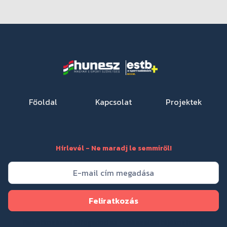
Főoldal
Kapcsolat
Projektek
Hírlevél - Ne maradj le semmiről!
Feliratkozással elfogadod az
Adakezelési tájékoztatót
.